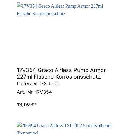
Contractor
King
Graco
ToughTek™
Spachtel-/Putzspritzgeräte
17V354 Graco Airless Pump Armor
227ml Flasche Korrosionsschutz
Lieferzeit 1-3 Tage
Art.-Nr. 17V354
13,09 €*