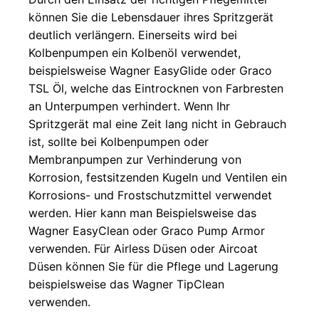
Wagner
Pistolenfilter
und
Graco
Graco
MaSpra
und
Hauptfilter
können Sie die Lebensdauer ihres Spritzgerät
HeavyCoat
Original
Graco
1095
°C-Max
Lanzen
AirCombi
BS20
deutlich verlängern. Einerseits wird bei
Graco
Feinspritzdüsen
Hauptfilter
Wagner
und Jet
Düsen -
Graco
Kolbenpumpen ein Kolbenöl verwendet,
MA-
Alternativhersteller
Kolbenpumpen
Roller
Wagner
Ultra
beispielsweise Wagner EasyGlide oder Graco
EP21
Wagner
AirCoat
Max
Ansaugsiebe
TSL Öl, welche das Eintrocknen von Farbresten
Wagner
MA-
Membranpumpen
kompatibel
HH
an Unterpumpen verhindert. Wenn Ihr
Lanzen
Ansaugfilter
EP29
Handspritzgerät
Wagner
Spritzgerät mal eine Zeit lang nicht in Gebrauch
und
Original
Markierdüsen
MA-
HVLP /
ist, sollte bei Kolbenpumpen oder
Inline
Graco
Wagner
EP37
XVLP
Titan
Membranpumpen zur Verhinderung von
Roller
Mark V
Ansaugfilter
TR1
MA-
Korrosion, festsitzenden Kugeln und Ventilen ein
, VII, X,
Wagner
Original
EP45
Korrosions- und Frostschutzmittel verwendet
XV
PlastCoat
Graco
werden. Hier kann man Beispielsweise das
MA-
Graco
Ansaugfilter
Wagner EasyClean oder Graco Pump Armor
PC-30
ST Max
Alternativhersteller
verwenden. Für Airless Düsen oder Aircoat
II PC
MA-
Düsen können Sie für die Pflege und Lagerung
Pro
A4000
beispielsweise das Wagner TipClean
395 ,
verwenden.
495 ,