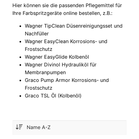
595
Hier können sie die passenden Pflegemittel für
Ihre Farbspritzgeräte online bestellen, z.B.:
Graco
GX 19 /
Wagner TipClean Düsenreinigungsset und
GX 21 /
Nachfüller
GX FF
Wagner EasyClean Korrosions- und
Graco
Frostschutz
Ultra
Wagner EasyGlide Kolbenöl
QuickShot
Wagner Divinol Hydrauliköl für
Graco
Membranpumpen
HVLP
Graco Pump Armor Korrosions- und
Procontractor
Frostschutz
Graco TSL Öl (Kolbenöl)
Graco
Ultra
XT &
Mark
XT
Graco