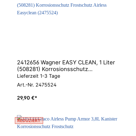
2412656 Wagner EASY CLEAN, 1 Liter
(508281) Korrosionsschutz
Frostschutz Airless Easyclean
Lieferzeit 1-3 Tage
(2475524)
Art.-Nr. 2475524
29,90 €*
REDUZIERT