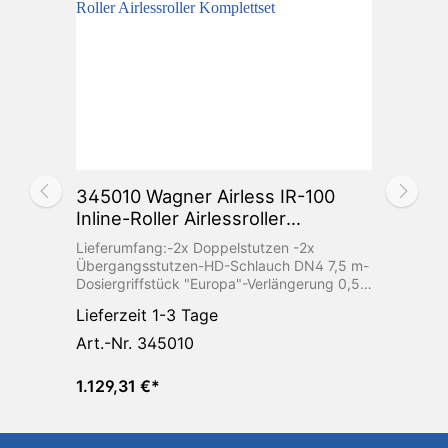
345010 Wagner Airless IR-100
Inline-Roller Airlessroller
Komplettset
Lieferumfang:-2x Doppelstutzen -2x
Übergangsstutzen-HD-Schlauch DN4 7,5 m-
Dosiergriffstück "Europa"-Verlängerung 0,5
m-Rollerbügel-Farbverteiler-Farbwalze
Lieferzeit 1-3 Tage
Webplüsch -Schlauchhaken - geliefert in
Kunststoffbox
Art.-Nr. 345010
1.129,31 €*