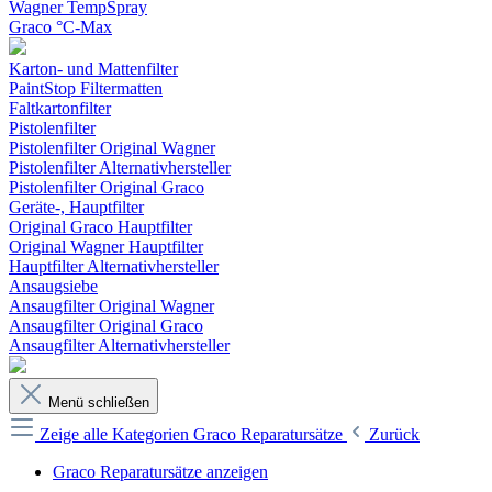
Wagner TempSpray
Graco °C-Max
Karton- und Mattenfilter
PaintStop Filtermatten
Faltkartonfilter
Pistolenfilter
Pistolenfilter Original Wagner
Pistolenfilter Alternativhersteller
Pistolenfilter Original Graco
Geräte-, Hauptfilter
Original Graco Hauptfilter
Original Wagner Hauptfilter
Hauptfilter Alternativhersteller
Ansaugsiebe
Ansaugfilter Original Wagner
Ansaugfilter Original Graco
Ansaugfilter Alternativhersteller
Menü schließen
Zeige alle Kategorien
Graco Reparatursätze
Zurück
Graco Reparatursätze anzeigen