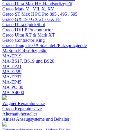
Graco Ultra Max HH Handspritzgerät
Graco Mark V , VII, X, XV
Graco ST Max II PC Pro 395 , 495 , 595
Graco GX 19 / GX 21 / GX FF
Graco Ultra QuickShot
Graco HVLP Procontractor
Graco Ultra XT & Mark XT
Graco Contractor King
Graco ToughTek™ Spachtel-/Putzspritzgeräte
MaSpra Farbspritzgeräte
MA-EP19
MA-BS17, BS19 und BS20
MA-EP21
MA-EP29
MA-EP37
MA-EP45
MA-PC-30
MA-A4000
Wagner Reparatursätze
Graco Reparatursätze
Alternativhersteller
Airless Ansaugsysteme und Behälter