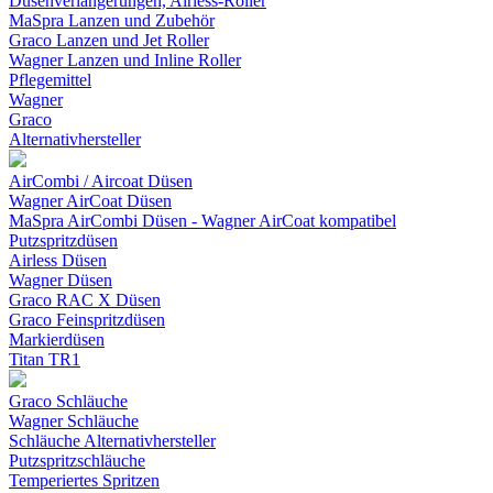
Düsenverlängerungen, Airless-Roller
MaSpra Lanzen und Zubehör
Graco Lanzen und Jet Roller
Wagner Lanzen und Inline Roller
Pflegemittel
Wagner
Graco
Alternativhersteller
AirCombi / Aircoat Düsen
Wagner AirCoat Düsen
MaSpra AirCombi Düsen - Wagner AirCoat kompatibel
Putzspritzdüsen
Airless Düsen
Wagner Düsen
Graco RAC X Düsen
Graco Feinspritzdüsen
Markierdüsen
Titan TR1
Graco Schläuche
Wagner Schläuche
Schläuche Alternativhersteller
Putzspritzschläuche
Temperiertes Spritzen