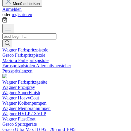
Menü schließen
Anmelden
oder
registrieren
Wagner Farbspritzpistole
Graco Farbspritzpistole
MaSpra Farbspritzpistole
Farbspritzpistolen Alternativhersteller
Putzspritzlanzen
Wagner Farbspritzgeräte
Wagner ProSpray
Wagner SuperFinish
Wagner HeavyCoat
Wagner Kolbenpumpen
Wagner Membranpumpen
Wagner HVLP / XVLP
Wagner PlastCoat
Graco Spritzgeräte
Graco Ultra Max II 695 , 795 und 1095