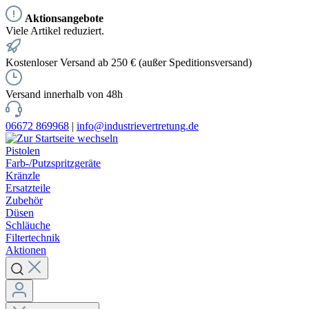
Aktionsangebote
Viele Artikel reduziert.
Kostenloser Versand ab 250 € (außer Speditionsversand)
Versand innerhalb von 48h
06672 869968
|
info@industrievertretung.de
Pistolen
Farb-/Putzspritzgeräte
Kränzle
Ersatzteile
Zubehör
Düsen
Schläuche
Filtertechnik
Aktionen