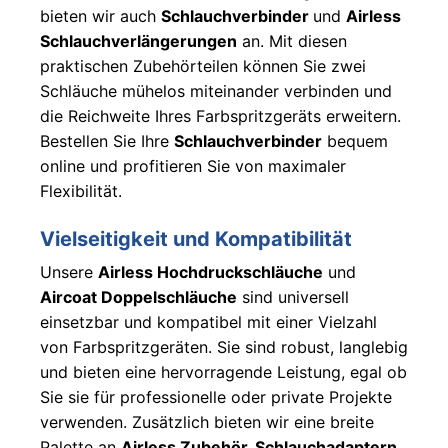
595
bieten wir auch
Schlauchverbinder
und
Airless
Schlauchverlängerungen
an. Mit diesen
Graco
praktischen Zubehörteilen können Sie zwei
GX 19 /
Schläuche mühelos miteinander verbinden und
GX 21 /
die Reichweite Ihres Farbspritzgeräts erweitern.
GX FF
Bestellen Sie Ihre
Schlauchverbinder
bequem
Graco
online und profitieren Sie von maximaler
Ultra
Flexibilität.
QuickShot
Graco
Vielseitigkeit und Kompatibilität
HVLP
Unsere
Airless Hochdruckschläuche
und
Procontractor
Aircoat Doppelschläuche
sind universell
Graco
einsetzbar und kompatibel mit einer Vielzahl
Ultra
von Farbspritzgeräten. Sie sind robust, langlebig
XT &
und bieten eine hervorragende Leistung, egal ob
Mark
Sie sie für professionelle oder private Projekte
XT
verwenden. Zusätzlich bieten wir eine breite
Palette an
Airless Zubehör, Schlauchadaptern,
Graco