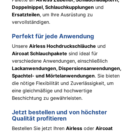
Doppelnippel, Schlauchkupplungen
und
Contractor
Ersatzteilen
, um Ihre Ausrüstung zu
King
vervollständigen.
Graco
ToughTek™
Perfekt für jede Anwendung
Spachtel-/Putzspritzgeräte
Unsere
Airless Hochdruckschläuche
und
Aircoat Schlauchpakete
sind ideal für
verschiedene Anwendungen, einschließlich
Lackanwendungen, Dispersionsanwendungen,
Spachtel- und Mörtelanwendungen
. Sie bieten
die nötige Flexibilität und Zuverlässigkeit, um
eine gleichmäßige und hochwertige
Beschichtung zu gewährleisten.
Jetzt bestellen und von höchster
Qualität profitieren
Bestellen Sie jetzt Ihren
Airless
oder
Aircoat