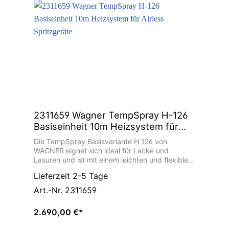
2311659 Wagner TempSpray H-126
Basiseinheit 10m Heizsystem für
Airless Spritzgeräte
Die TempSpray Basisvariante H 126 von
WAGNER eignet sich ideal für Lacke und
Lasuren und ist mit einem leichten und flexiblen
10 m langen DN6 Edelstahlschlauch
Lieferzeit 2-5 Tage
ausgestattet. Das und ihr geringes
Eigengewicht von 3,5 kg macht das TempSpray
Art.-Nr. 2311659
Gerät zum optimalen Zubehör für Airless
Membran- und Kolbenpumpen. Durch das
2.690,00 €*
Heizschlauchsystem wird das Material je nach
Bedarf von 20° bis 60° C stufenlos temperiert.