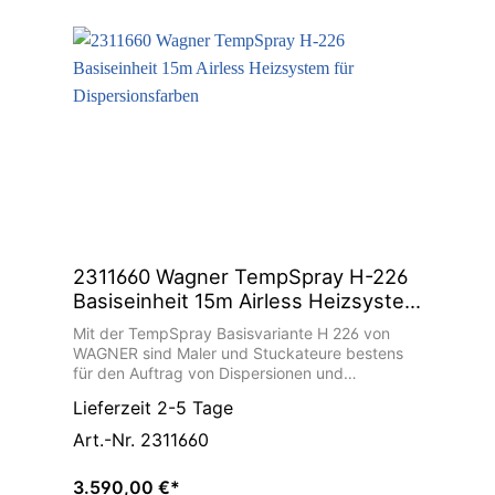
Die Temperaturerhöhung bringt viele Vorteile
durch das Herabsetzen der Materialviskosität.
Zusätzlich wird der Spritzdruck reduziert und
somit Overspray deutlich verringert, wodurch
Materialeinsparungen von bis zu 20% möglich
sind. Der verringerte Arbeitsdruck, erhöht nicht
nur den Auftragswirkungsgrad, sondern
reduziert auch den Verschleiß an
Farbspritzgerät und Düse.
2311660 Wagner TempSpray H-226
Basiseinheit 15m Airless Heizsystem
für Dispersionsfarben
Mit der TempSpray Basisvariante H 226 von
WAGNER sind Maler und Stuckateure bestens
für den Auftrag von Dispersionen und
Latexfarben gerüstet. TempSpray lässt sich als
Lieferzeit 2-5 Tage
Zubehör einfach an alle Airless Geräte
adaptieren. Durch das Heizschlauchsystem wird
Art.-Nr. 2311660
das Material je nach Bedarf von 20° bis 60° C
stufenlos temperiert. Somit arbeiten Sie
3.590,00 €*
unabhängig von jahreszeitlichen Schwankungen