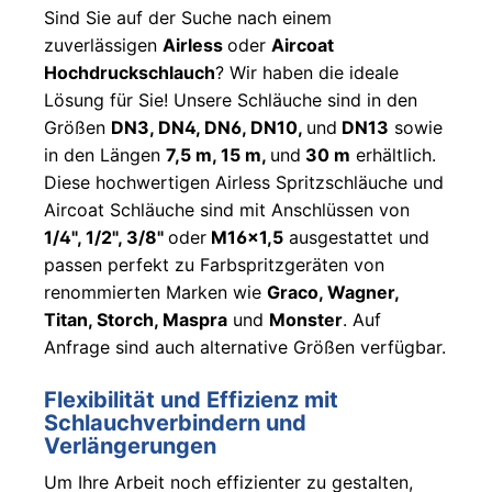
Wagner
Pistolenfilter
und
Graco
Sind Sie auf der Suche nach einem
Graco
MaSpra
und
Hauptfilter
HeavyCoat
Original
Graco
1095
°C-Max
zuverlässigen
Airless
oder
Aircoat
Lanzen
AirCombi
BS20
Graco
Feinspritzdüsen
Hauptfilter
Wagner
Hochdruckschlauch
? Wir haben die ideale
und Jet
Düsen -
Graco
MA-
Alternativhersteller
Kolbenpumpen
Lösung für Sie! Unsere Schläuche sind in den
Roller
Wagner
Ultra
EP21
Wagner
Größen
DN3, DN4, DN6, DN10,
und
DN13
sowie
AirCoat
Max
Ansaugsiebe
Wagner
MA-
Membranpumpen
in den Längen
7,5 m, 15 m,
und
30 m
erhältlich.
kompatibel
HH
Lanzen
Ansaugfilter
EP29
Diese hochwertigen Airless Spritzschläuche und
Handspritzgerät
Wagner
und
Original
Markierdüsen
MA-
Aircoat Schläuche sind mit Anschlüssen von
HVLP /
Inline
Graco
Wagner
EP37
1/4", 1/2", 3/8"
oder
M16x1,5
ausgestattet und
XVLP
Titan
Roller
Mark V
Ansaugfilter
passen perfekt zu Farbspritzgeräten von
TR1
MA-
, VII, X,
Wagner
Original
renommierten Marken wie
Graco, Wagner,
EP45
XV
PlastCoat
Graco
Titan, Storch, Maspra
und
Monster
. Auf
MA-
Graco
Anfrage sind auch alternative Größen verfügbar.
Ansaugfilter
PC-30
ST Max
Alternativhersteller
II PC
Flexibilität und Effizienz mit
MA-
Schlauchverbindern und
Pro
A4000
Verlängerungen
395 ,
495 ,
Um Ihre Arbeit noch effizienter zu gestalten,