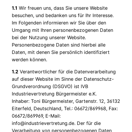
Wagner
Pistolenfilter
und
Graco
Graco
MaSpra
und
Hauptfilter
HeavyCoat
Original
Graco
1.1
Wir freuen uns, dass Sie unsere Website
1095
°C-Max
Lanzen
AirCombi
BS20
Graco
Feinspritzdüsen
Hauptfilter
besuchen, und bedanken uns für Ihr Interesse.
Wagner
und Jet
Düsen -
Graco
MA-
Alternativhersteller
Im Folgenden informieren wir Sie über den
Kolbenpumpen
Roller
Wagner
Ultra
EP21
Umgang mit Ihren personenbezogenen Daten
Wagner
AirCoat
Max
Ansaugsiebe
Wagner
bei der Nutzung unserer Website.
MA-
Membranpumpen
kompatibel
HH
Lanzen
Personenbezogene Daten sind hierbei alle
Ansaugfilter
EP29
Handspritzgerät
Wagner
und
Daten, mit denen Sie persönlich identifiziert
Original
Markierdüsen
MA-
HVLP /
Inline
Graco
werden können.
Wagner
EP37
XVLP
Titan
Roller
Mark V
Ansaugfilter
1.2
Verantwortlicher für die Datenverarbeitung
TR1
MA-
, VII, X,
Wagner
Original
auf dieser Website im Sinne der Datenschutz-
EP45
XV
PlastCoat
Graco
Grundverordnung (DSGVO) ist IVB
MA-
Graco
Industrievertretung Bürgermeister e.K.
Ansaugfilter
PC-30
ST Max
Inhaber: Toni Bürgermeister, Gartenstr. 12, 36132
Alternativhersteller
II PC
MA-
Eiterfeld, Deutschland, Tel.: 06672/869968, Fax:
Pro
A4000
06672/869969, E-Mail:
395 ,
info@industrievertretung.de. Der für die
495 ,
Verarbeitung von personenbezogenen Daten