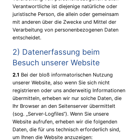
595
Verantwortliche ist diejenige natürliche oder
Graco
juristische Person, die allein oder gemeinsam
GX 19 /
mit anderen über die Zwecke und Mittel der
GX 21 /
Verarbeitung von personenbezogenen Daten
GX FF
entscheidet.
Graco
2) Datenerfassung beim
Ultra
Besuch unserer Website
QuickShot
Graco
2.1
Bei der bloß informatorischen Nutzung
HVLP
unserer Website, also wenn Sie sich nicht
Procontractor
registrieren oder uns anderweitig Informationen
übermitteln, erheben wir nur solche Daten, die
Graco
Ihr Browser an den Seitenserver übermittelt
Ultra
(sog. „Server-Logfiles“). Wenn Sie unsere
XT &
Website aufrufen, erheben wir die folgenden
Mark
Daten, die für uns technisch erforderlich sind,
XT
um Ihnen die Website anzuzeigen:
Graco