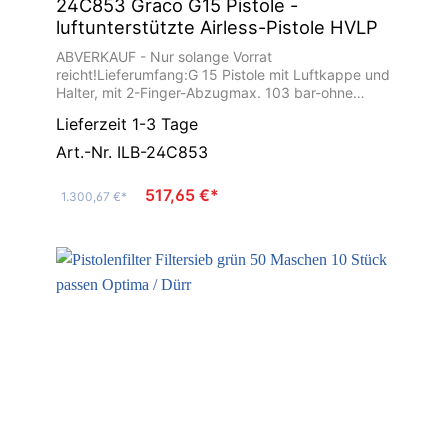
24C853 Graco G15 Pistole -
luftunterstützte Airless-Pistole HVLP
ABVERKAUF - Nur solange Vorrat
reicht!Lieferumfang:G 15 Pistole mit Luftkappe und
Halter, mit 2-Finger-Abzugmax. 103 bar-ohne
Düse-verwendbare Graco Fine Finish Düsen:
Lieferzeit 1-3 Tage
AAMxxx, GG4xxx, AAFxxxAbb. ähnlich
Art.-Nr. ILB-24C853
517,65 €*
1.300,67 €*