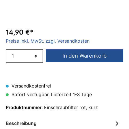
595
Graco
GX 19 /
GX 21 /
14,90 €*
GX FF
Preise inkl. MwSt. zzgl. Versandkosten
Graco
Ultra
In den Warenkorb
QuickShot
Graco
HVLP
Procontractor
Versandkostenfrei
Graco
Sofort verfügbar, Lieferzeit 1-3 Tage
Ultra
XT &
Produktnummer:
Einschraubfilter rot, kurz
Mark
XT
Beschreibung
Graco