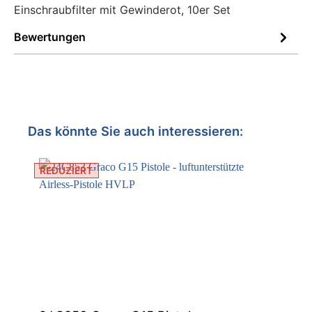
Einschraubfilter mit Gewinderot, 10er Set
Contractor
King
Bewertungen
Graco
ToughTek™
Spachtel-/Putzspritzgeräte
Das könnte Sie auch interessieren:
REDUZIERT