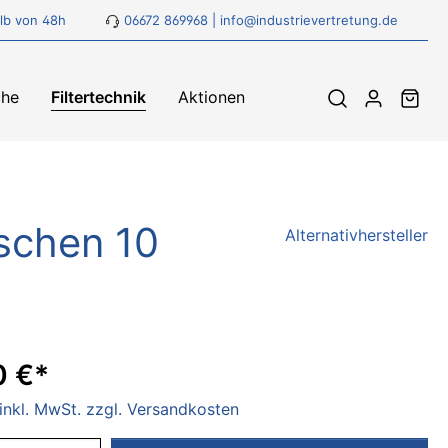
lb von 48h
06672 869968
|
info@industrievertretung.de
che
Filtertechnik
Aktionen
ller
aschen 10
Alternativhersteller
r
ller
0 €*
 inkl. MwSt. zzgl. Versandkosten