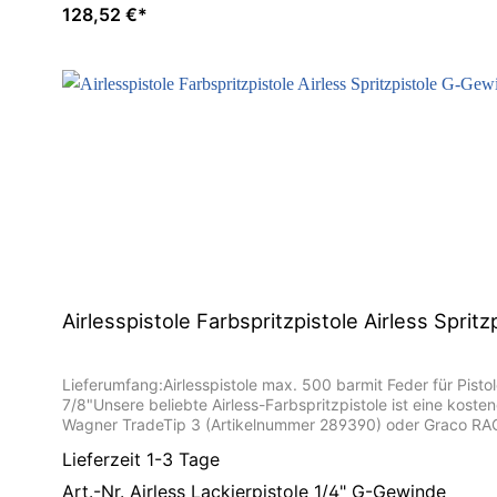
128,52 €*
Airlesspistole Farbspritzpistole Airless Sprit
Lieferumfang:Airlesspistole max. 500 barmit Feder für Pis
7/8"Unsere beliebte Airless-Farbspritzpistole ist eine kos
Wagner TradeTip 3 (Artikelnummer 289390) oder Graco RAC X
die Wagner Standard Einsteckfilter (z.B. Artikelnummer 9702
Lieferzeit 1-3 Tage
Art.-Nr. Airless Lackierpistole 1/4" G-Gewinde