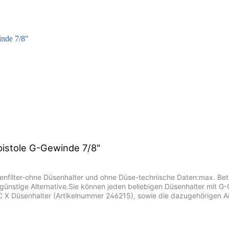
zpistole G-Gewinde 7/8"
tolenfilter-ohne Düsenhalter und ohne Düse-technische Daten:max. 
tengünstige Alternative.Sie können jeden beliebigen Düsenhalter mit
 Düsenhalter (Artikelnummer 246215), sowie die dazugehörigen Airl
4) sowie unsere preiswerte Alternative.